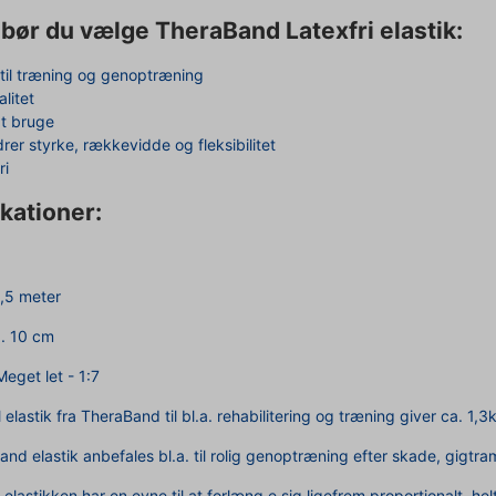
 bør du vælge TheraBand Latexfri elastik:
til træning og genoptræning
alitet
t bruge
rer styrke, rækkevidde og fleksibilitet
ri
kationer:
,5 meter
. 10 cm
eget let - 1:7
 elastik fra TheraBand til bl.a. rehabilitering og træning giver ca
and elastik anbefales bl.a. til rolig genoptræning efter skade, gigtr
lastikken har en evne til at forlæng e sig ligefrem proportionalt, hel