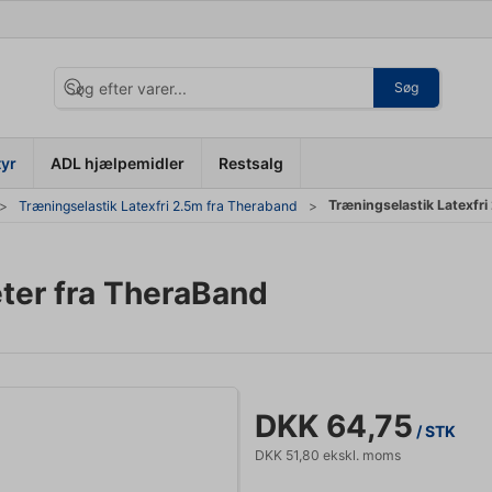
Søg
tyr
ADL hjælpemidler
Restsalg
Træningselastik Latexfri
Træningselastik Latexfri 2.5m fra Theraband
eter fra TheraBand
DKK 64,75
/ STK
DKK 51,80 ekskl. moms