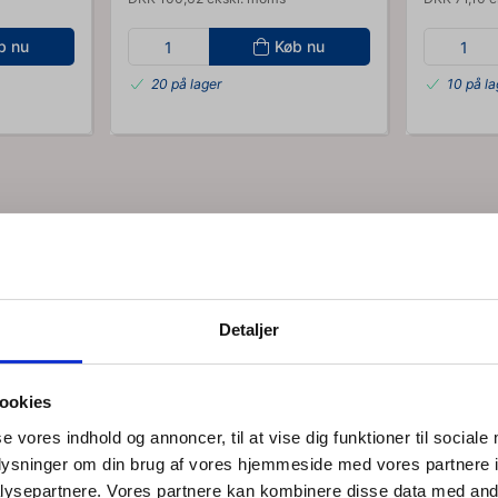
b nu
Køb nu
20 på lager
10 på la
lers in Træningselastik Latexfri 2.5m fra T
Detaljer
ookies
se vores indhold og annoncer, til at vise dig funktioner til sociale
oplysninger om din brug af vores hjemmeside med vores partnere i
ysepartnere. Vores partnere kan kombinere disse data med andr