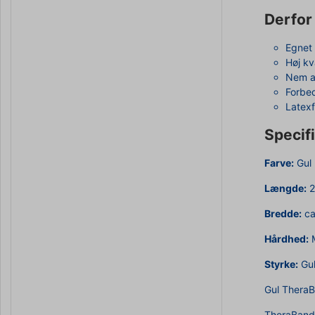
Derfor
Egnet 
Høj kv
Nem a
Forbed
Latexf
Specifi
Farve:
Gul
Længde:
2
Bredde:
ca
Hårdhed:
M
Styrke:
Gul
Gul TheraB
TheraBand e