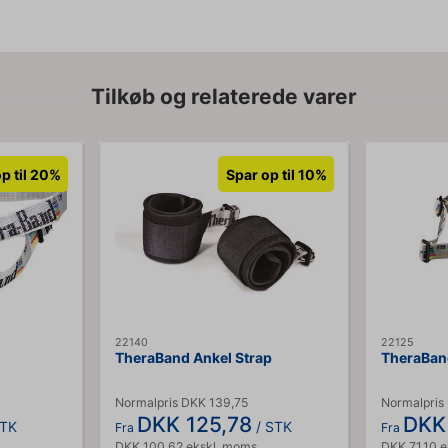
Tilkøb og relaterede varer
p til 20%
Spar op til 10%
22140
22125
TheraBand Ankel Strap
TheraBan
Normalpris DKK 139,75
Normalpris
DKK 125,78
DKK
STK
/ STK
Fra
Fra
DKK 100,62 ekskl. moms
DKK 71,10 