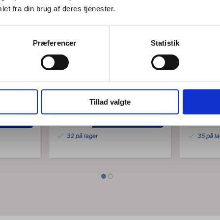
Jeg ønsker at handle som
et fra din brug af deres tjenester.
Privat
Erhverv
Præferencer
Statistik
90614
90612
ri 2,5
Træningselastik Latexfri 2,5
Træningse
meter i blå fra TheraBand
meter i r
DKK 89,75
DKK 7
/ STK
DKK 71,80 ekskl. moms
DKK 59,80 
Tillad valgte
Køb nu
er
32 på lager
35 på l