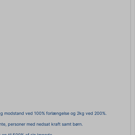
. 1,3kg modstand ved 100% forlængelse og 2kg ved 200%.
amte, personer med nedsat kraft samt børn.
t op til 500% af sin længde.