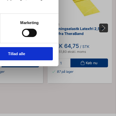
Marketing
90611
lastk Latexfri 2,5
Træningselastk Latexfri 2,5 m
ød fra TheraBand
Gul fra TheraBand
4,75
DKK 64,75
/ STK
/ STK
ekskl. moms
DKK 51,80 ekskl. moms
Tillad alle
Køb nu
Køb nu
ager
87 på lager