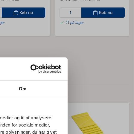
Køb nu
Køb nu
ger
11 på lager
heraband
Om
 medier og til at analysere
nden for sociale medier,
e oplysninger, du har givet