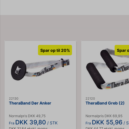
Spar op til 20%
Spar o
22130
22120
TheraBand Dør Anker
TheraBand Greb (2)
Normalpris DKK 49,75
Normalpris DKK 69,95
DKK 39,80
DKK 55,96
/ STK
/ 
Fra
Fra
DKK 31,84 ekskl. moms
DKK 44,77 ekskl. moms