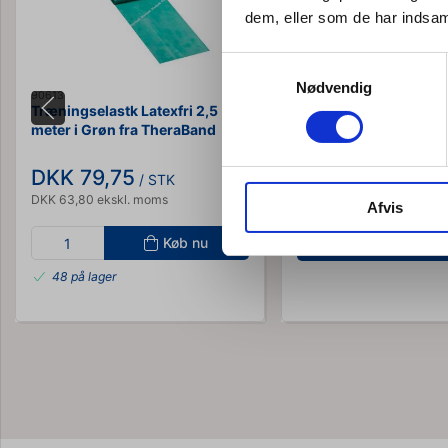
dem, eller som de har indsaml
Samtykkevalg
Nødvendig
90613
Theraband-latexfri-2-5-m
Træningselastk Latexfri 2,5
Træningselastik Latexf
meter i Grøn fra TheraBand
meter fra TheraBand
DKK 79,75
DKK 64,75
/ STK
DKK 63,80 ekskl. moms
DKK 51,80 ekskl. moms
Afvis
Køb nu
Vis variant
48 på lager