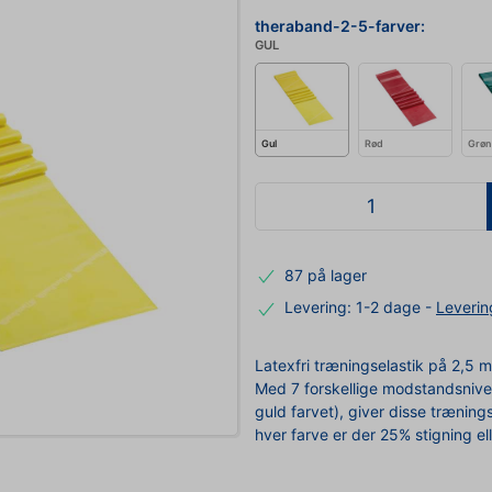
theraband-2-5-farver:
GUL
Gul
Rød
Grøn
87 på lager
Levering: 1-2 dage
-
Leverin
Latexfri træningselastik på 2,5 m
Med 7 forskellige modstandsniveau
guld farvet), giver disse træning
hver farve er der 25% stigning el