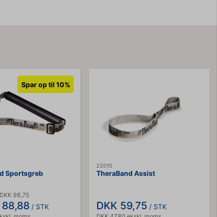
Spar op til 10%
22010
d Sportsgreb
TheraBand Assist
 DKK 98,75
 88,88
DKK 59,75
/ STK
/ STK
ekskl. moms
DKK 47,80 ekskl. moms