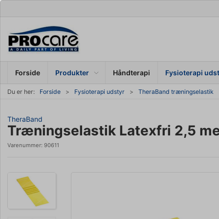
Forside
Produkter
Håndterapi
Fysioterapi uds
Du er her:
Forside
Fysioterapi udstyr
TheraBand træningselastik
TheraBand
Træningselastik Latexfri 2,5 m
Varenummer:
90611