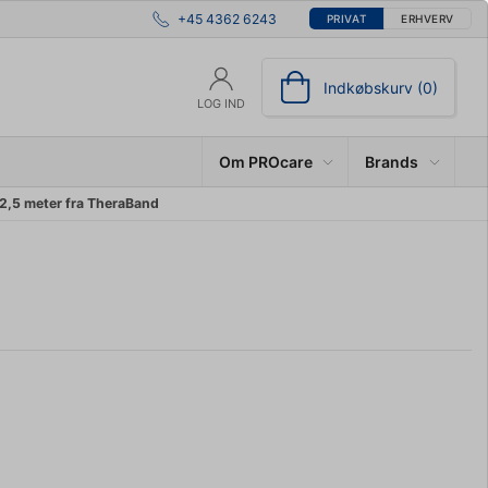
+45 4362 6243
PRIVAT
ERHVERV
Indkøbskurv (0)
LOG IND
Om PROcare
Brands
 2,5 meter fra TheraBand