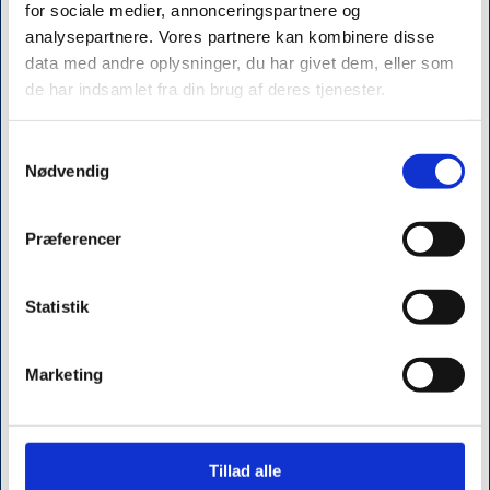
for sociale medier, annonceringspartnere og
PROcare ApS - siden 1992
analysepartnere. Vores partnere kan kombinere disse
data med andre oplysninger, du har givet dem, eller som
Tjærebyvej 61, Tjæreby
de har indsamlet fra din brug af deres tjenester.
DK-4000 Roskilde
+45 4362 6243
Samtykkevalg
info@procare.dk
Jeg ønsker at handle som
Nødvendig
CVR 31602807
Privat
Erhverv
Præferencer
KATALOG
Kampagner
Statistik
Fysioterapi udstyr
Restsalg
Kataloger
Marketing
ADL hjælpemidler
Håndterapi
Nyheder
Tillad alle