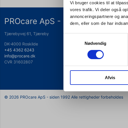
Vi bruger cookies til at tilpas
vores trafik. Vi deler også 
annonceringspartnere og anal
PROcare ApS - siden 1992
dem, eller som de har indsaml
Tjærebyvej 61, Tjæreby
Samtykkevalg
Nødvendig
DK-4000 Roskilde
+45 4362 6243
info@procare.dk
CVR 31602807
Afvis
© 2026 PROcare ApS - siden 1992 Alle rettigheder forbeholdes