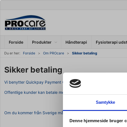
Forside
Produkter
Håndterapi
Fysioterapi uds
Du er her:
Forside
Om PROcare
Sikker betaling
Sikker betaling
Vi benytter Quickpay Payment Gateway til sikkert at håndtere kortb
Offentlige kunder kan betale med EAN nummer ved Check-Out.
Samtykke
Om du kommer från Sverige måste du använda
fysia.se - högkval
Denne hjemmeside bruger c