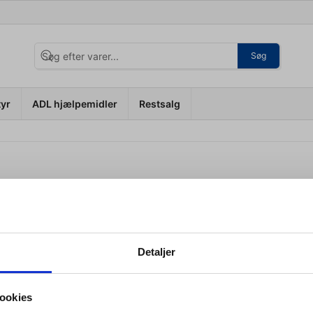
Søg
tyr
ADL hjælpemidler
Restsalg
etaling, så du er garanteret at dine oplysninger behandles fortrolig
Detaljer
itativa varumärken inom rehabilitering och behandling.
ookies