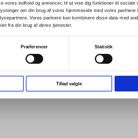
se vores indhold og annoncer, til at vise dig funktioner til sociale
oplysninger om din brug af vores hjemmeside med vores partnere i
ysepartnere. Vores partnere kan kombinere disse data med andr
Jeg ønsker at handle som
KATALOG
et fra din brug af deres tjenester.
Kampagner
Privat
Erhverv
Fysioterapi udstyr
Præferencer
Statistik
Restsalg
Kataloger
ADL hjælpemidler
Håndterapi
Nyheder
Tillad valgte