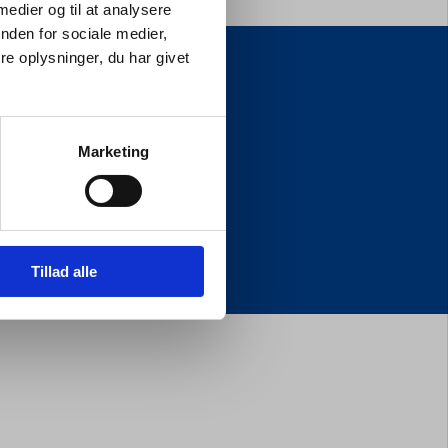
 medier og til at analysere
nden for sociale medier,
e oplysninger, du har givet
INFORMATION
Om PROcare
Kontakt
Marketing
Levering
Returnering af varer
Sikker betaling
Handelsbetingelser
Kontrolrapport
Tillad alle