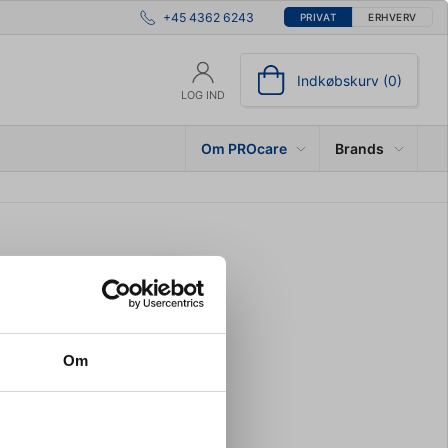
+45 4362 6243
PRIVAT
ERHVERV
Indkøbskurv (0)
LOG IND
Om PROcare
Brands
t.
Om