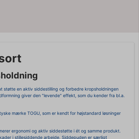
sort
sholdning
at støtte en aktiv siddestilling og forbedre kropsholdningen
formning giver den "levende" effekt, som du kender fra bl.a.
et tyske mærke TOGU, som er kendt for højstandard løsninger
inerer ergonomi og aktiv siddestøtte i ét og samme produkt.
skader i stillesiddende arbejde. Siddepuden er særligt