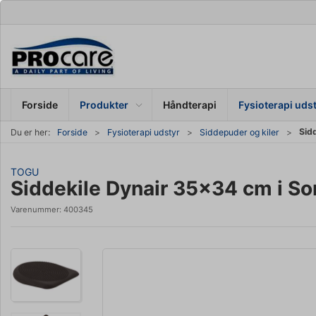
Forside
Produkter
Håndterapi
Fysioterapi uds
Sid
Du er her:
Forside
Fysioterapi udstyr
Siddepuder og kiler
TOGU
Siddekile Dynair 35x34 cm i So
Varenummer:
400345