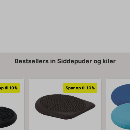
Bestsellers in Siddepuder og kiler
p til 10%
Spar op til 10%