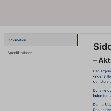
Information
Sid
Specifikationer
– Akt
Den ergonom
under stil
den store 
Dynair-sid
inden for t
Denne Sidd
Den er idee