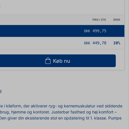
e
PRIS / STK
SPAR
499,75
DKK
449,78
10%
DKK
Køb nu
g
e i kileform, der aktiverer ryg- og kernemuskulatur ved siddende
k brug, hjemme og kontoret. Justerbar fasthed og høj komfort –
en giver din eksisterende stol en opdatering til 1. klasse. Pumpe