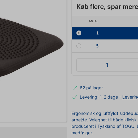
Køb flere, spar mer
ANTAL
1
5
62 på lager
Levering: 1-2 dage
-
Leverin
Ergonomisk og luftfyldt siddepud
arbejde. Velegnet til både klinis
produceret i Tyskland af TOGU. D
medfølger.