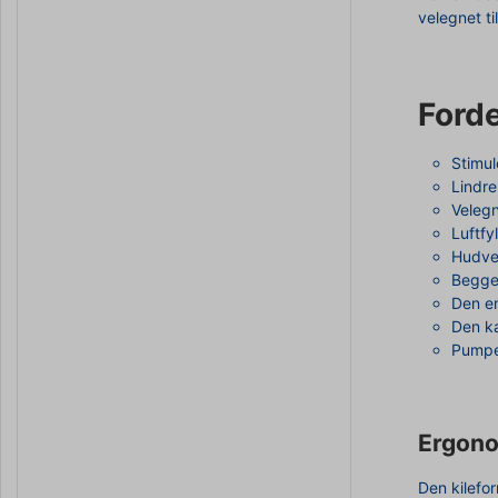
velegnet ti
Forde
Stimul
Lindr
Velegne
Luftfy
Hudven
Begge 
Den e
Den ka
Pumpe
Ergono
Den kilefo