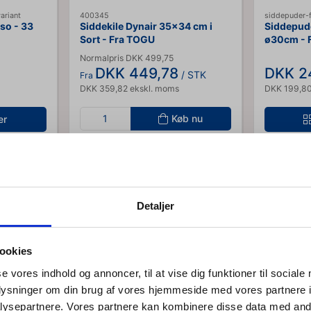
ariant
400345
siddepuder-f
so - 33
Siddekile Dynair 35x34 cm i
Siddepude
Sort - Fra TOGU
ø30cm - 
Normalpris DKK 499,75
DKK 449,78
DKK 2
/ STK
Fra
DKK 359,82 ekskl. moms
DKK 199,80
Køb nu
er
62 på lager
Detaljer
ookies
Købt sammen med denne vare
se vores indhold og annoncer, til at vise dig funktioner til sociale
oplysninger om din brug af vores hjemmeside med vores partnere i
ysepartnere. Vores partnere kan kombinere disse data med andr