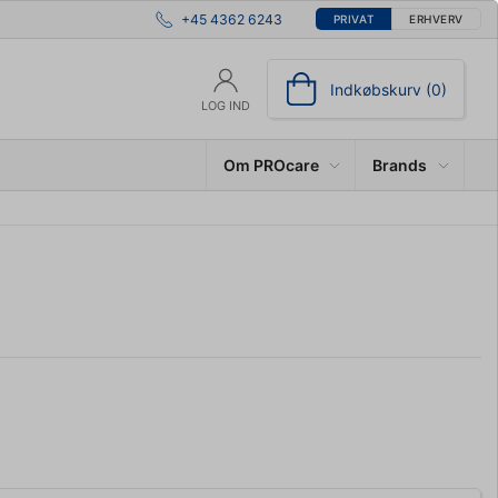
+45 4362 6243
PRIVAT
ERHVERV
Indkøbskurv (0)
LOG IND
Om PROcare
Brands