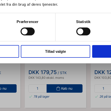
Jeg ønsker at handle som
et fra din brug af deres tjenester.
Privat
Erhverv
Præferencer
Statistik
Tillad valgte
20050
21020
trazit
Træningselastik 5,5 meter i blå
Tubing 7,
fra Theraband
DKK 179,75
DKK 1
K
/ STK
DKK 143,80 ekskl. moms
DKK 103,80
b nu
Køb nu
78 på lager
26 på l