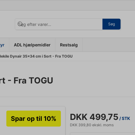
Søg
tyr
ADL hjælpemidler
Restsalg
dekile Dynair 35x34 cm i Sort - Fra TOGU
rt - Fra TOGU
DKK 499,75
Spar op til 10%
/ STK
DKK 399,80 ekskl. moms