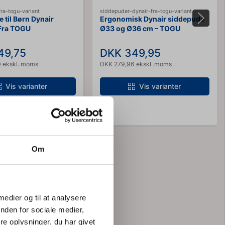
ra-togu-variant
siddepuder-dynair-fra-togu-variant
 til Børn Dynair
Ergonomisk Dynair siddepude
Fra TOGU
Ø33 og Ø36 cm – TOGU
Balancepude
49,75
DKK 349,95
 ekskl. moms
DKK 279,96 ekskl. moms
Vis varianter
Vis varianter
Om
 medier og til at analysere
nden for sociale medier,
e oplysninger, du har givet