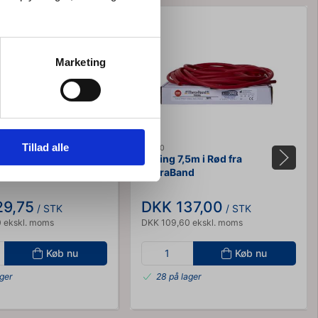
Marketing
Tillad alle
21030
5m i Gul fra TheraBand
Tubing 7,5m i Rød fra
TheraBand
29,75
DKK 137,00
/ STK
/ STK
 ekskl. moms
DKK 109,60 ekskl. moms
Køb nu
Køb nu
ager
28 på lager