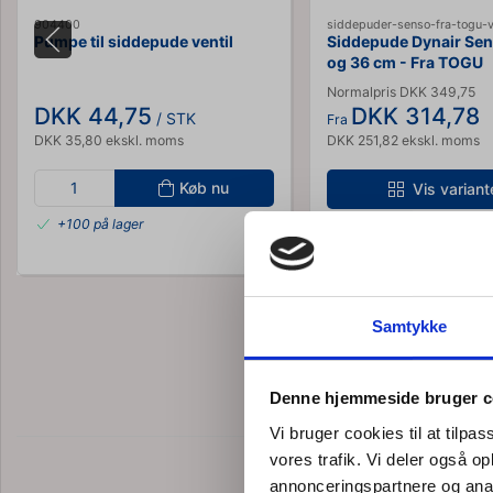
904400
siddepuder-senso-fra-togu-v
Pumpe til siddepude ventil
Siddepude Dynair Sen
og 36 cm - Fra TOGU
Normalpris DKK 349,75
DKK 44,75
DKK 314,78
/ STK
Fra
DKK 35,80 ekskl. moms
DKK 251,82 ekskl. moms
Køb nu
Vis variant
+100 på lager
Samtykke
Denne hjemmeside bruger c
Vi bruger cookies til at tilpas
vores trafik. Vi deler også 
annonceringspartnere og anal