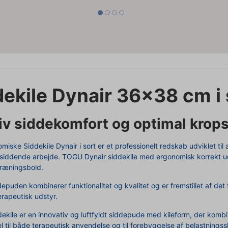
dekile Dynair 36x38 cm i 
iv siddekomfort og optimal krop
iske Siddekile Dynair i sort er et professionelt redskab udviklet til 
lesiddende arbejde. TOGU Dynair siddekile med ergonomisk korrekt ud
træningsbold.
depuden kombinerer funktionalitet og kvalitet og er fremstillet af d
erapeutisk udstyr.
ekile er en innovativ og luftfyldt siddepude med kileform, der komb
l til både terapeutisk anvendelse og til forebyggelse af belastnings