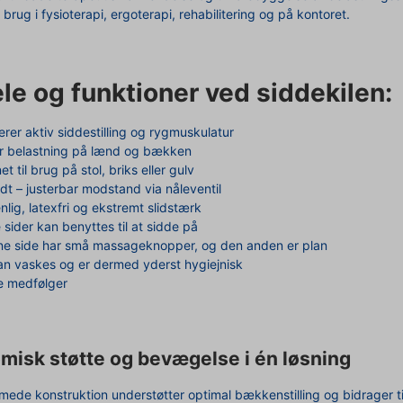
l brug i fysioterapi, ergoterapi, rehabilitering og på kontoret.
le og funktioner ved siddekilen:
erer aktiv siddestilling og rygmuskulatur
er belastning på lænd og bækken
t til brug på stol, briks eller gulv
ldt – justerbar modstand via nåleventil
lig, latexfri og ekstremt slidstærk
sider kan benyttes til at sidde på
ne side har små massageknopper, og den anden er plan
n vaskes og er dermed yderst hygiejnisk
 medfølger
misk støtte og bevægelse i én løsning
rmede konstruktion understøtter optimal bækkenstilling og bidrager t