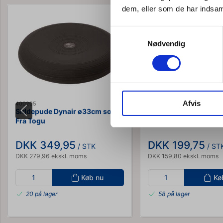
dem, eller som de har indsaml
Samtykkevalg
Nødvendig
Afvis
400205
T9056A
Siddepude Dynair ø33cm sort -
Pilates Ring ø38 cm An
Fra Togu
DKK 349,95
DKK 199,75
/ STK
/ ST
DKK 279,96 ekskl. moms
DKK 159,80 ekskl. moms
Køb nu
Kø
20 på lager
58 på lager