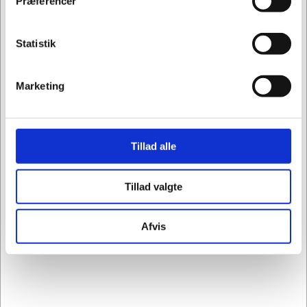
Præferencer
Statistik
Marketing
Tillad alle
Tillad valgte
Afvis
tb-hand-xtrainer-varianter
Hand Xtrainer fra TheraBand
DKK 129,75