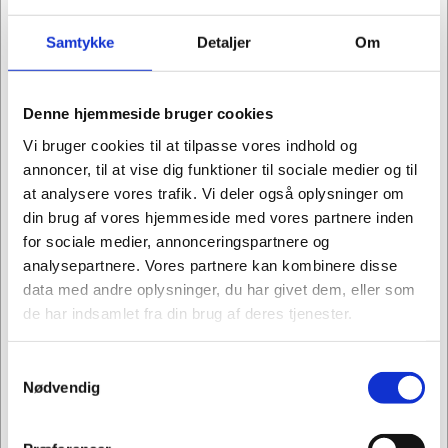
Samtykke
Detaljer
Om
Denne hjemmeside bruger cookies
Vi bruger cookies til at tilpasse vores indhold og
annoncer, til at vise dig funktioner til sociale medier og til
at analysere vores trafik. Vi deler også oplysninger om
din brug af vores hjemmeside med vores partnere inden
for sociale medier, annonceringspartnere og
analysepartnere. Vores partnere kan kombinere disse
slo-foam-exerciser-varianter
Slo-Foam hand exercisers
data med andre oplysninger, du har givet dem, eller som
de har indsamlet fra din brug af deres tjenester.
DKK 74,75
Samtykkevalg
DKK 59,80 ekskl. moms
Jeg ønsker at handle som
Nødvendig
Vis varianter
Privat
Erhverv