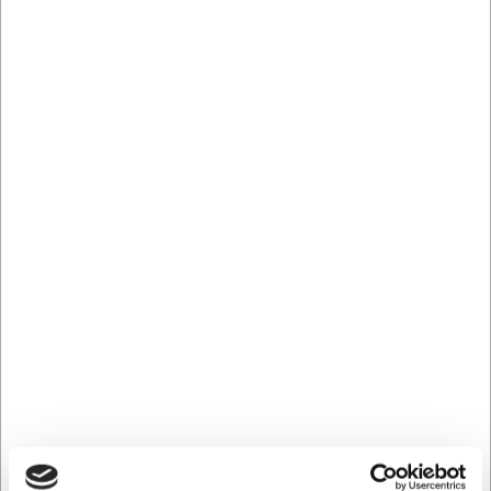
NC52000
Hand Exerciser (hånd galge)
Normalpris DKK 79,95
DKK 63,96
/ STK
Fra
DKK 51,17 ekskl. moms
Køb nu
+100 på lager