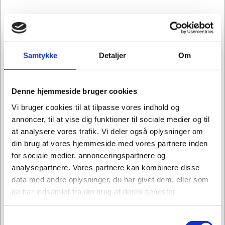
Samtykke
Detaljer
Om
Denne hjemmeside bruger cookies
Vi bruger cookies til at tilpasse vores indhold og
annoncer, til at vise dig funktioner til sociale medier og til
at analysere vores trafik. Vi deler også oplysninger om
din brug af vores hjemmeside med vores partnere inden
for sociale medier, annonceringspartnere og
analysepartnere. Vores partnere kan kombinere disse
CFXT-H
Constant Force X-Tend, Heavy
data med andre oplysninger, du har givet dem, eller som
de har indsamlet fra din brug af deres tjenester.
DKK 218,50
/ STK
Samtykkevalg
DKK 174,80 ekskl. moms