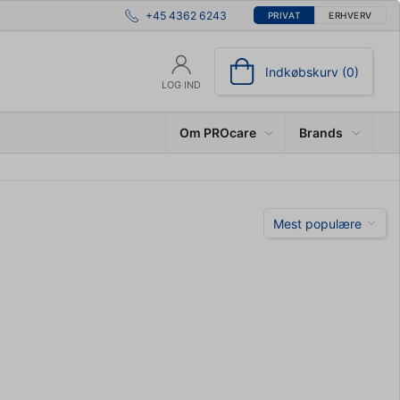
+45 4362 6243
PRIVAT
ERHVERV
Indkøbskurv (0)
LOG IND
Om PROcare
Brands
Mest populære