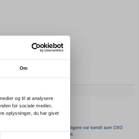
Om
 medier og til at analysere
nden for sociale medier,
e oplysninger, du har givet
nedsat håndfunktion. Serien, som tidligere var kendt som OXO
velkendte design er præcis det samme.