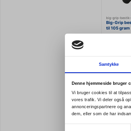
big-grip-bestik-
Big-Grip bes
til 105 gram
DKK 99,
DKK 79,96 eks
Samtykke
Vi
Denne hjemmeside bruger c
Vi bruger cookies til at tilpas
vores trafik. Vi deler også 
Big-G
annonceringspartnere og anal
dem, eller som de har indsaml
Big-Grip bestik
Good Grips, har
Samtykkevalg