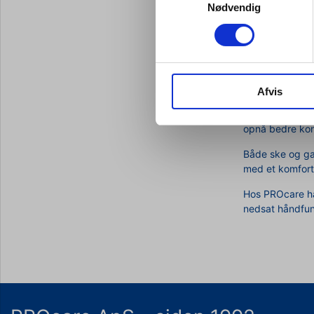
Nødvendig
Fælles for hele
kraft i hændern
behov for ekstr
Vælg mell
Afvis
Big-Grip bestik
velegnet til pe
opnå bedre kon
Både ske og gaf
med et komfort
Hos PROcare har
nedsat håndfunk