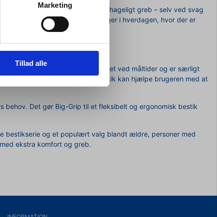
Marketing
lægning, som sikrer et stabilt og behageligt greb – selv ved svag
sfunktion eller generelle udfordringer i hverdagen, hvor der er
stik
Tillad alle
dviklet til at give ekstra stabilitet ved måltider og er særligt
e rystelser. Det ekstra vægtede bestik kan hjælpe brugeren med at
s behov. Det gør Big-Grip til et fleksibelt og ergonomisk bestik
te bestikserie og et populært valg blandt ældre, personer med
g med ekstra komfort og greb.
INFORMATION