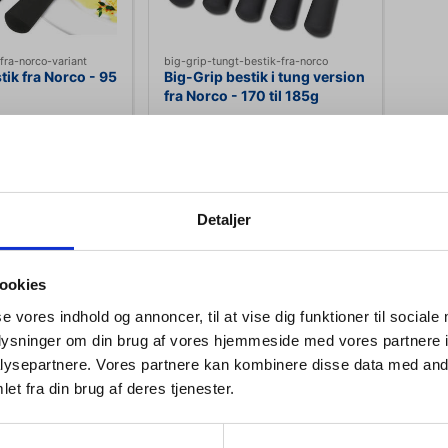
fra-norco-variant
big-grip-tungt-bestik-fra-norco
tik fra Norco - 95
Big-Grip bestik i tung version
fra Norco - 170 til 185g
95
DKK 129,95
kl. moms
DKK 103,96 ekskl. moms
Detaljer
s varianter
Vis varianter
ookies
Viser 1 til 2 af 2
20
se vores indhold og annoncer, til at vise dig funktioner til sociale
oplysninger om din brug af vores hjemmeside med vores partnere i
rip bestik fra Norco
ysepartnere. Vores partnere kan kombinere disse data med andr
Jeg ønsker at handle som
et fra din brug af deres tjenester.
 fra Norco er en af de mest populære bestikserier til personer med 
Privat
Erhverv
 skiftet navn til Big-Grip – men kvaliteten, funktionaliteten og det 