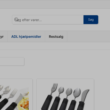
Søg
tyr
ADL hjælpemidler
Restsalg