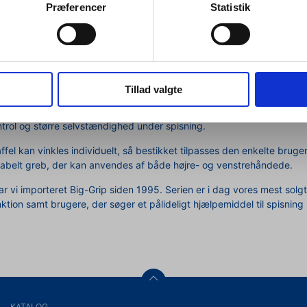
Præferencer
Statistik
 serien er det ergonomiske, tykke greb med skridsikker (non-slip) be
e. Bestikket er særligt velegnet til personer med fx gigt, nedsat greb
a støtte.
em standard og tung version af Big-Grip be
Tillad valgte
 fås både i en standardudgave og en tung version. Den tunge model er u
rsoner med Parkinson, spasticitet eller andre tilstande med uønsked
trol og større selvstændighed under spisning.
fel kan vinkles individuelt, så bestikket tilpasses den enkelte bruger
abelt greb, der kan anvendes af både højre- og venstrehåndede.
 vi importeret Big-Grip siden 1995. Serien er i dag vores mest solg
tion samt brugere, der søger et pålideligt hjælpemiddel til spisnin
KATALOG