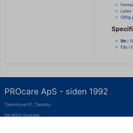
Forma
Latex
Giftig 
Specifi
Str.:
1
Fås i 
PROcare ApS - siden 1992
Tjærebyvej 61, Tjæreby
DK-4000 Roskilde
+45 4362 6243
info@procare.dk