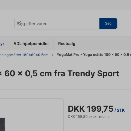
Søg
tyr
ADL hjælpemidler
Restsalg
YogaMat Pro - Yoga måtte 180 x 60 x 0,5 
ræningsmåtter 180x60x0,5cm
 60 x 0,5 cm fra Trendy Sport
DKK 199,75
/ STK
DKK 159,80 ekskl. moms