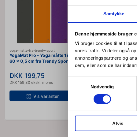
Samtykke
Denne hjemmeside bruger c
Vi bruger cookies til at tilpas
vores trafik. Vi deler også 
yoga-matte-fra-trendy-sport
yogamat-eco-180x60x0-6cm-
YogaMat Pro - Yoga måtte 180 x
YogaMat Eco 180x60
annonceringspartnere og anal
60 x 0,5 cm fra Trendy Sport
dem, eller som de har indsaml
Normalpris DKK 299,75
DKK 199,75
DKK 254,79
Fra
Samtykkevalg
DKK 159,80 ekskl. moms
DKK 203,83 ekskl. moms
Nødvendig
Vis varianter
Vis variant
Afvis