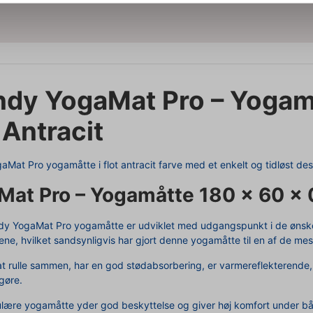
ndy YogaMat Pro – Yogamå
 Antracit
aMat Pro yogamåtte i flot antracit farve med et enkelt og tidløst des
at Pro – Yogamåtte 180 x 60 x 0
dy YogaMat Pro yogamåtte er udviklet med udgangspunkt i de ønske
ne, hvilket sandsynligvis har gjort denne yogamåtte til en af de me
 at rulle sammen, har en god stødabsorbering, er varmereflekterende, 
gøre.
lære yogamåtte yder god beskyttelse og giver høj komfort under bå