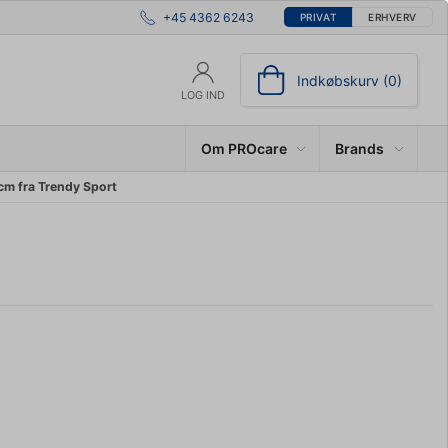
+45 4362 6243
PRIVAT
ERHVERV
Indkøbskurv (0)
LOG IND
Om PROcare
Brands
cm fra Trendy Sport