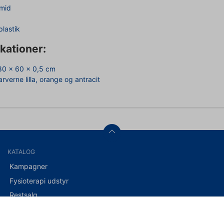
mid
plastik
kationer:
80 x 60 x 0,5 cm
farverne lilla, orange og antracit
KATALOG
Kampagner
Fysioterapi udstyr
Restsalg
Kataloger
ADL hjælpemidler