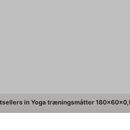
tsellers in Yoga træningsmåtter 180x60x0
op til 15%
Spar op til 25%