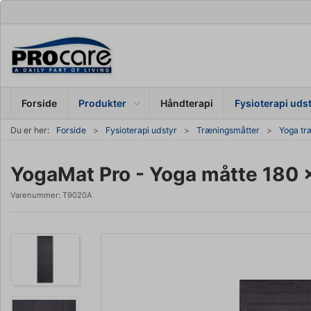
Forside
Produkter
Håndterapi
Fysioterapi uds
Du er her:
Forside
Fysioterapi udstyr
Træningsmåtter
Yoga t
YogaMat Pro - Yoga måtte 180 x
Varenummer:
T9020A