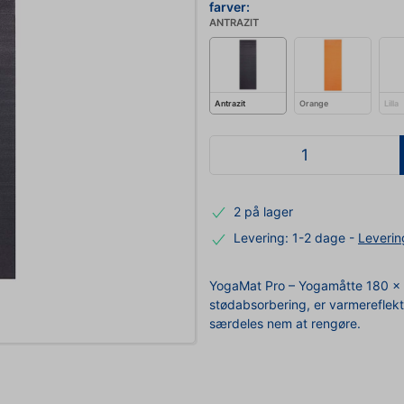
farver:
ANTRAZIT
Antrazit
Orange
Lilla
2 på lager
Levering: 1-2 dage
-
Leverin
YogaMat Pro – Yogamåtte 180 x 6
stødabsorbering, er varmereflekt
særdeles nem at rengøre.