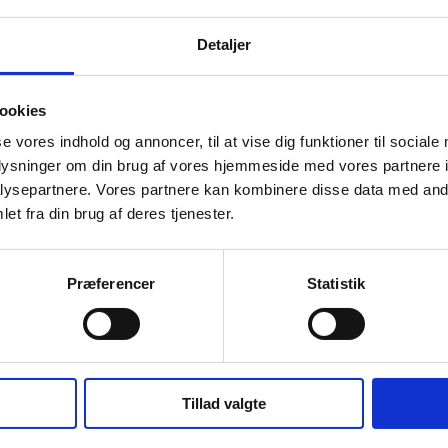
Detaljer
ookies
se vores indhold og annoncer, til at vise dig funktioner til sociale
oplysninger om din brug af vores hjemmeside med vores partnere i
variant
yoga-matter-180x60x0-3-variant
x0,6cm
Premium Yoga måtte
ysepartnere. Vores partnere kan kombinere disse data med andr
Jeg ønsker at handle som
180x60x0.3 cm
et fra din brug af deres tjenester.
Normalpris DKK 499,75
DKK 374,81
Privat
Erhverv
Fra
DKK 299,85 ekskl. moms
Præferencer
Statistik
er
Vis varianter
Tillad valgte