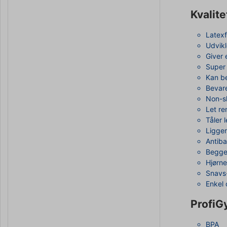
Kvalite
Latexf
Udvikl
Giver 
Super 
Kan be
Bevare
Non-sl
Let re
Tåler 
Ligger
Antiba
Begge
Hjørne
Snavs
Enkel 
ProfiG
BPA