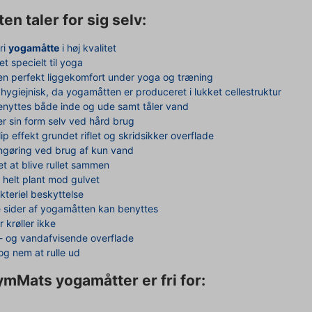
ten taler for sig selv:
ri
yogamåtte
i høj kvalitet
et specielt til yoga
en perfekt liggekomfort under yoga og træning
hygiejnisk, da yogamåtten er produceret i lukket cellestruktur
nyttes både inde og ude samt tåler vand
r sin form selv ved hård brug
ip effekt grundet riflet og skridsikker overflade
ngøring ved brug af kun vand
let at blive rullet sammen
 helt plant mod gulvet
kteriel beskyttelse
 sider af yogamåtten kan benyttes
r krøller ikke
- og vandafvisende overflade
og nem at rulle ud
ymMats yogamåtter er fri for: