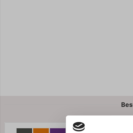
Bes
Spar 