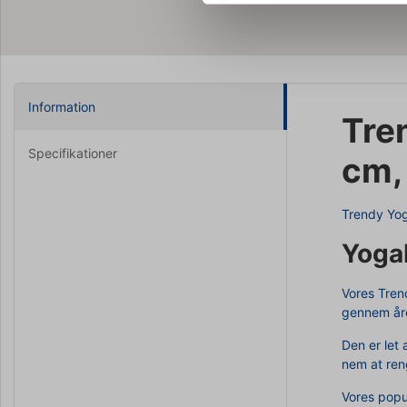
Information
Tre
Specifikationer
cm,
Trendy Yog
YogaM
Vores Tren
gennem åre
Den er let
nem at ren
Vores popu