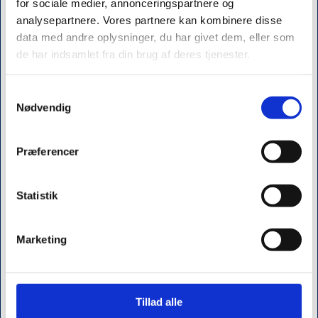
PROcare ApS - siden 1992
for sociale medier, annonceringspartnere og
analysepartnere. Vores partnere kan kombinere disse
Tjærebyvej 61, Tjæreby
data med andre oplysninger, du har givet dem, eller som
de har indsamlet fra din brug af deres tjenester.
DK-4000 Roskilde
+45 4362 6243
info@procare.dk
Samtykkevalg
CVR 31602807
Jeg ønsker at handle som
Nødvendig
Privat
Erhverv
Præferencer
KATALOG
Kampagner
Fysioterapi udstyr
Statistik
Restsalg
Kataloger
Marketing
ADL hjælpemidler
Håndterapi
Nyheder
Tillad alle