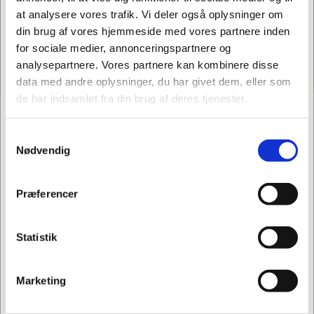
at analysere vores trafik. Vi deler også oplysninger om
din brug af vores hjemmeside med vores partnere inden
for sociale medier, annonceringspartnere og
analysepartnere. Vores partnere kan kombinere disse
data med andre oplysninger, du har givet dem, eller som
de har indsamlet fra din brug af deres tjenester.
Information
Specifikationer
Dokumenter
Samtykkevalg
Jeg ønsker at handle som
Nødvendig
TOGU Powerball
Privat
Erhverv
Premium ABS 55 cm i
Præferencer
sølv
Statistik
– Sikker og robust træningsbold,
perfekt til personer på 156–165
Marketing
cm i højden