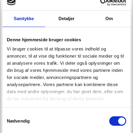
MultiGrip
JarKey lågåbner fra BRIX
Universalåbner
Design
Samtykke
Detaljer
Om
DKK 49,95
DKK 49,95
/ STK
/ STK
DKK 39,96 ekskl. moms
DKK 39,96 ekskl. moms
Denne hjemmeside bruger cookies
Køb nu
Køb nu
Vi bruger cookies til at tilpasse vores indhold og
Ikke på lager
Ikke på lager
annoncer, til at vise dig funktioner til sociale medier og til
at analysere vores trafik. Vi deler også oplysninger om
din brug af vores hjemmeside med vores partnere inden
for sociale medier, annonceringspartnere og
analysepartnere. Vores partnere kan kombinere disse
data med andre oplysninger, du har givet dem, eller som
de har indsamlet fra din brug af deres tjenester.
Samtykkevalg
Købt sammen med denne vare
Jeg ønsker at handle som
Nødvendig