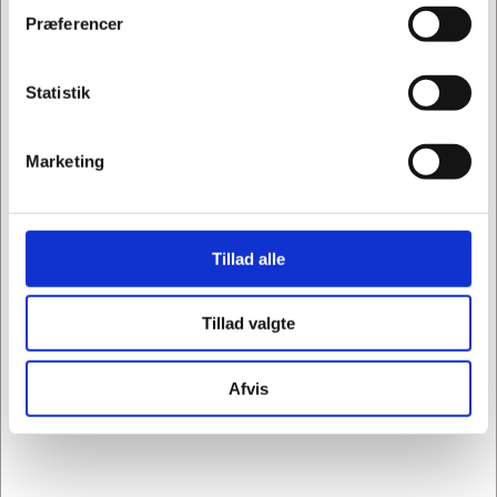
Privat
Erhverv
Præferencer
Spar op til 50%
Statistik
Marketing
G11309100
OXO Good Grips
Grillpalet
Tillad alle
Normalpris DKK 179,95
DKK 89,98
/ STK
DKK 71,98 ekskl. moms
Tillad valgte
Køb nu
Afvis
3 på lager