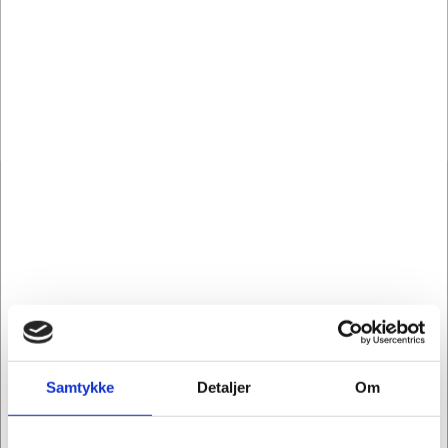
Bestsellers in Restsalg
Samtykke
Detaljer
Om
B5112
B2112
MultiGrip
JarKey lågåbner fra BRIX