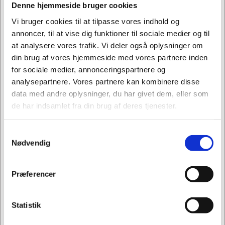
Universalåbner
Design
Denne hjemmeside bruger cookies
Vi bruger cookies til at tilpasse vores indhold og
DKK 49,95
DKK 49,95
/ STK
/ STK
annoncer, til at vise dig funktioner til sociale medier og til
DKK 39,96 ekskl. moms
DKK 39,96 ekskl. moms
at analysere vores trafik. Vi deler også oplysninger om
din brug af vores hjemmeside med vores partnere inden
Køb nu
Køb nu
for sociale medier, annonceringspartnere og
Ikke på lager
Ikke på lager
analysepartnere. Vores partnere kan kombinere disse
data med andre oplysninger, du har givet dem, eller som
de har indsamlet fra din brug af deres tjenester.
Samtykkevalg
Jeg ønsker at handle som
Nødvendig
Privat
Erhverv
Præferencer
Købt sammen med denne vare
Statistik