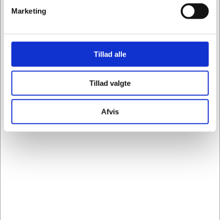
Spar op til 10%
Marketing
Tillad alle
494002
C10-6590
TOGU Redondo bold 22
CanDo Multi-Grip
Tillad valgte
cm blå - Vores mest
Exerciser Plus Beige,
solgte Redondo bold
183 cm, 9 Loops
Normalpris DKK 89,75
Afvis
DKK 80,78
DKK 69,75
/ STK
/ STK
Fra
DKK 64,62 ekskl. moms
DKK 55,80 ekskl. moms
Køb nu
Køb nu
+100 på lager
6 på lager