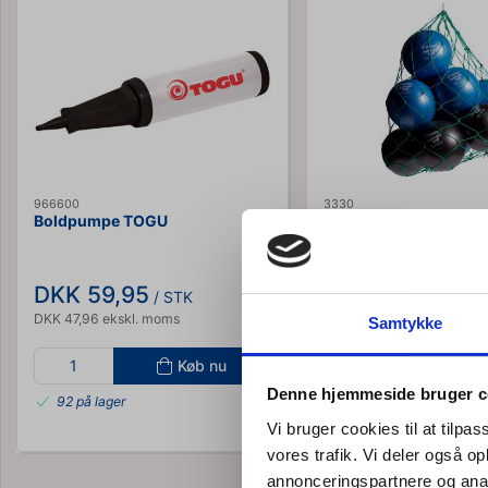
966600
3330
Boldpumpe TOGU
Boldpose til 10-12 bo
(100mm masker)
DKK 59,95
DKK 94,95
/ STK
/ STK
DKK 47,96 ekskl. moms
DKK 75,96 ekskl. moms
Samtykke
Køb nu
Kø
Denne hjemmeside bruger c
92 på lager
2 på lager
Vi bruger cookies til at tilpas
vores trafik. Vi deler også 
annonceringspartnere og anal