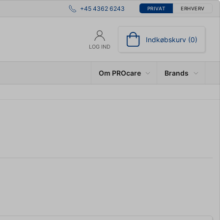
+45 4362 6243
PRIVAT
ERHVERV
Indkøbskurv (0)
LOG IND
Om PROcare
Brands