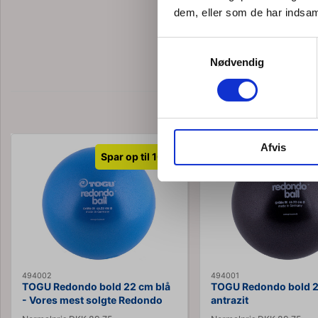
dem, eller som de har indsaml
Samtykkevalg
Nødvendig
Best
Afvis
Spar op til 10%
Spar o
494002
494001
TOGU Redondo bold 22 cm blå
TOGU Redondo bold 
- Vores mest solgte Redondo
antrazit
bold