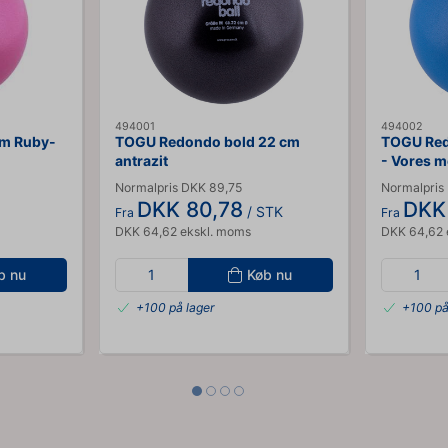
494001
494002
cm Ruby-
TOGU Redondo bold 22 cm
TOGU Red
antrazit
- Vores m
bold
Normalpris DKK 89,75
Normalpris
DKK 80,78
DKK
/ STK
Fra
Fra
DKK 64,62 ekskl. moms
DKK 64,62 
b nu
Køb nu
+100 på lager
+100 på