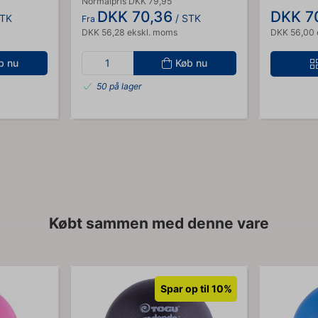
Normalpris DKK 79,95
DKK 70,36
DKK 7
STK
/ STK
Fra
DKK 56,28 ekskl. moms
DKK 56,00 
b nu
Køb nu
50 på lager
Købt sammen med denne vare
Spar op til 10%