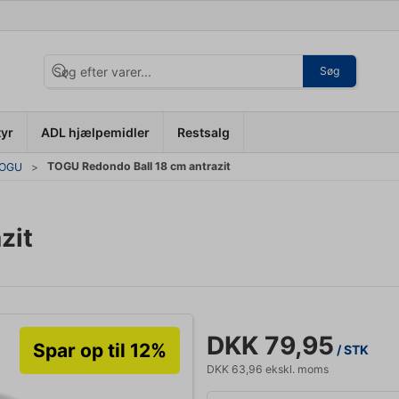
Søg
tyr
ADL hjælpemidler
Restsalg
TOGU Redondo Ball 18 cm antrazit
 TOGU
zit
DKK 79,95
Spar op til 12%
/ STK
DKK 63,96 ekskl. moms