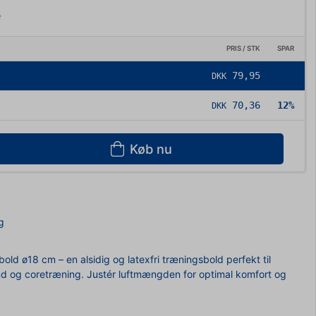
e
PRIS / STK
SPAR
79,95
DKK
70,36
12%
DKK
Køb nu
g
d ø18 cm – en alsidig og latexfri træningsbold perfekt til
d og coretræning. Justér luftmængden for optimal komfort og