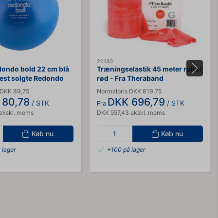
20130
ondo bold 22 cm blå
Træningselastik 45 meter rulle i
est solgte Redondo
rød - Fra Theraband
 DKK 89,75
Normalpris DKK 819,75
 80,78
DKK 696,79
/ STK
/ STK
Fra
ekskl. moms
DKK 557,43 ekskl. moms
Køb nu
Køb nu
 lager
+100 på lager