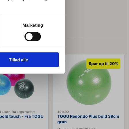
Marketing
 TOGU
Tillad alle
Spar op til 20%
-touch-fra-togu-variant
491400
bold touch - Fra TOGU
TOGU Redondo Plus bold 38cm
grøn