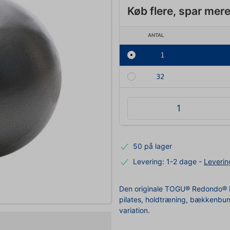
Køb flere, spar mer
ANTAL
1
32
50 på lager
Levering: 1-2 dage
-
Leverin
Den originale TOGU® Redondo® bol
pilates, holdtræning, bækkenbun
variation.