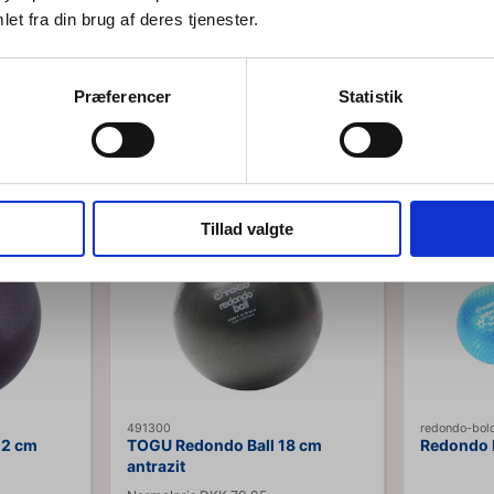
Jeg ønsker at handle som
et fra din brug af deres tjenester.
Privat
Erhverv
Præferencer
Statistik
sellers in Redondo - Den Originale Bold fra
Tillad valgte
p til 10%
Spar op til 12%
491300
redondo-bold
22 cm
TOGU Redondo Ball 18 cm
Redondo 
antrazit