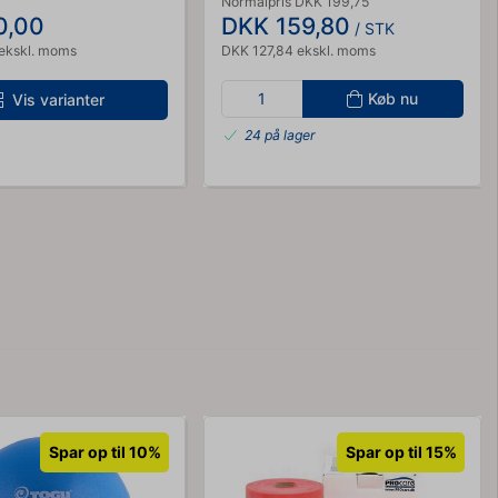
Normalpris DKK 199,75
0,00
DKK 159,80
/ STK
ekskl. moms
DKK 127,84 ekskl. moms
Køb nu
Vis varianter
24 på lager
Spar op til 10%
Spar op til 15%