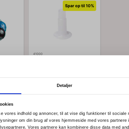
Spar op til 10%
41000
lde
TOGU prop til træningsbold
Normalpris DKK 15,00
DKK 13,50
/ STK
Fra
DKK 10,80 ekskl. moms
Detaljer
b nu
Køb nu
ookies
75 på lager
se vores indhold og annoncer, til at vise dig funktioner til sociale
oplysninger om din brug af vores hjemmeside med vores partnere i
ysepartnere. Vores partnere kan kombinere disse data med andr