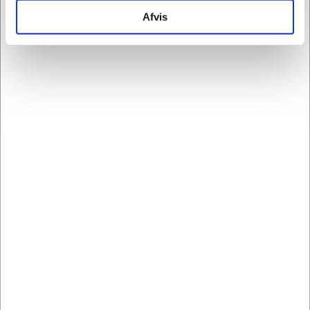
Afvis
Information
Specifikationer
TOGU Massagebold ø
6cm
TOGU Massagebold - Sort model
Massagebolden løsner effektivt op i dine