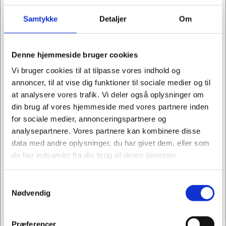
Samtykke
Detaljer
Om
goniometer-360-grader-30cm-
NC70100
fra-baseline-vari
Goniometer 15cm
Goniometer - 360
grader 30cm - Fra
Denne hjemmeside bruger cookies
Normalpris DKK 62,25
Baseline
DKK 52,91
/ STK
Vi bruger cookies til at tilpasse vores indhold og
Fra
DKK 99,75
DKK 42,33 ekskl. moms
annoncer, til at vise dig funktioner til sociale medier og til
DKK 79,80 ekskl. moms
at analysere vores trafik. Vi deler også oplysninger om
Køb nu
din brug af vores hjemmeside med vores partnere inden
Vis varianter
for sociale medier, annonceringspartnere og
46 på lager
analysepartnere. Vores partnere kan kombinere disse
data med andre oplysninger, du har givet dem, eller som
de har indsamlet fra din brug af deres tjenester.
Samtykkevalg
Jeg ønsker at handle som
Nødvendig
Privat
Erhverv
Præferencer