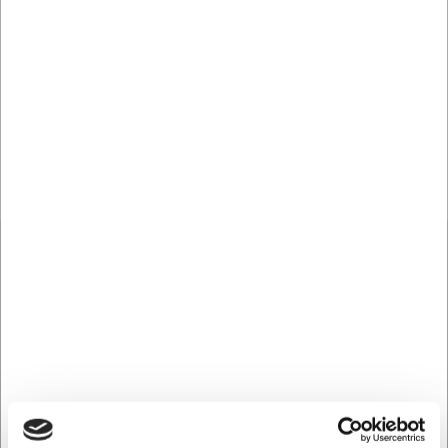
Bestsellers in Goniometer og
ledbevægelighed
Spar op til 15%