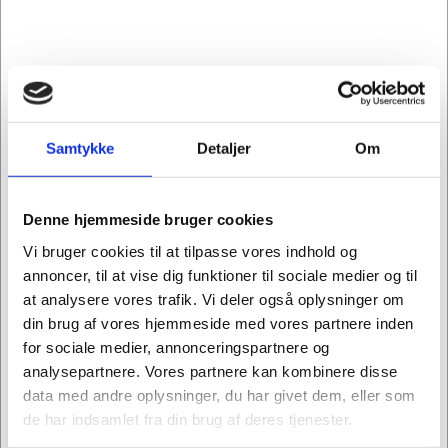
Bestsellers in Anatomimodeller
Samtykke
Detaljer
Om
Denne hjemmeside bruger cookies
Vi bruger cookies til at tilpasse vores indhold og
EZ-M161
EZ-4662
Anatomisk model -
Anatomisk model af
annoncer, til at vise dig funktioner til sociale medier og til
Håndens regionale
knæled, naturlig
at analysere vores trafik. Vi deler også oplysninger om
anatomi
størrelse med muskler
din brug af vores hjemmeside med vores partnere inden
DKK 1.478,75
DKK 1.280,00
/
/
for sociale medier, annonceringspartnere og
STK
STK
analysepartnere. Vores partnere kan kombinere disse
DKK 1.183,00 ekskl. moms
DKK 1.024,00 ekskl. moms
data med andre oplysninger, du har givet dem, eller som
Køb nu
Køb nu
de har indsamlet fra din brug af deres tjenester.
4 på lager
3 på lager