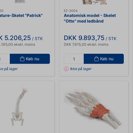
30
EZ-3004
ture-Skelet "Patrick"
Anatomisk model - Skelet
"Otto" med ledbånd
K 5.206,25
DKK 9.893,75
/ STK
/ STK
.165,00 ekskl. moms
DKK 7.915,00 ekskl. moms
Køb nu
Køb nu
ke på lager
Ikke på lager