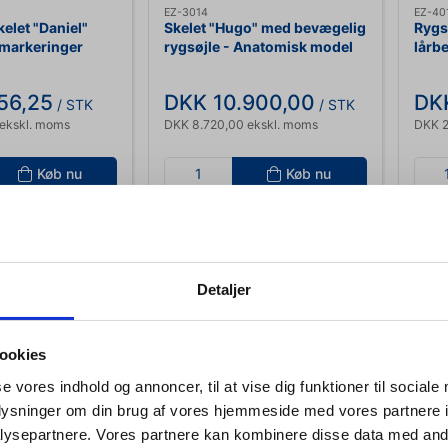
EZ-3014
EZ-40
elet "Daniel"
Skelet "Hugo" med bevægelig
Rygs
markeringer
rygsøjle - Anatomisk model
lårb
mod
56,25
DKK 10.900,00
DK
/ STK
/ STK
ekskl. moms
DKK 8.720,00 ekskl. moms
DKK 2
Køb nu
Køb nu
er
Ikke på lager
1 
Detaljer
ookies
se vores indhold og annoncer, til at vise dig funktioner til sociale
oplysninger om din brug af vores hjemmeside med vores partnere i
ysepartnere. Vores partnere kan kombinere disse data med andr
Jeg ønsker at handle som
EZ-4661
EZ-40