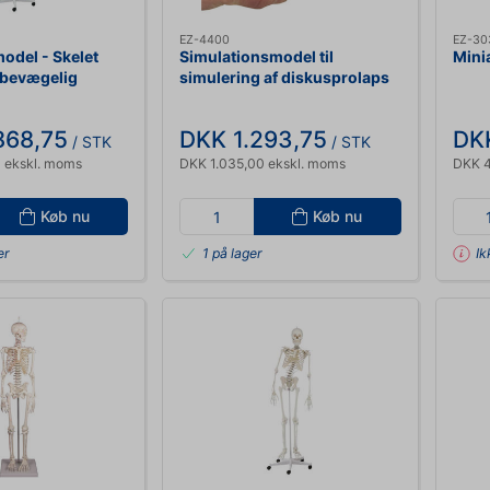
EZ-4400
EZ-30
odel - Skelet
Simulationsmodel til
Minia
 bevægelig
simulering af diskusprolaps
eringer
868,75
DKK 1.293,75
DK
/ STK
/ STK
 ekskl. moms
DKK 1.035,00 ekskl. moms
DKK 4
Køb nu
Køb nu
er
1 på lager
Ik