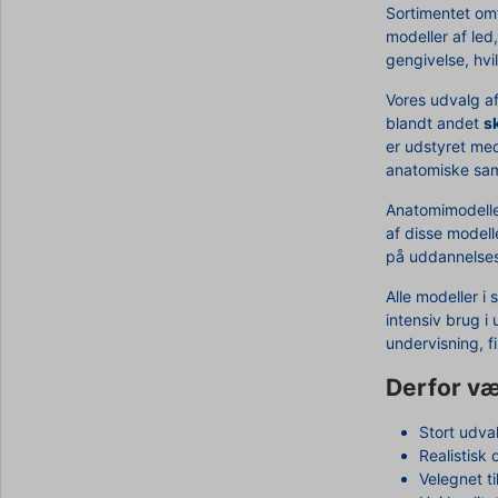
Sortimentet om
modeller af led
gengivelse, hvi
Vores udvalg a
blandt andet
sk
er udstyret me
anatomiske s
Anatomimodelle
af disse modell
på uddannelsesi
Alle modeller i
intensiv brug i
undervisning, f
Derfor væ
Stort udval
Realistisk
Velegnet ti