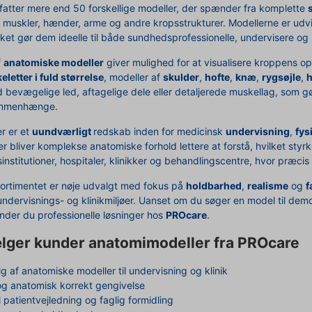
fatter mere end 50 forskellige modeller, der spænder fra komplette
, muskler, hænder, arme og andre kropsstrukturer. Modellerne er udvi
lket gør dem ideelle til både sundhedsprofessionelle, undervisere og
f
anatomiske modeller
giver mulighed for at visualisere kroppens op
eletter i fuld størrelse
, modeller af
skulder
,
hofte
,
knæ
,
rygsøjle
,
d bevægelige led, aftagelige dele eller detaljerede muskellag, som
ammenhænge.
r er et
uundværligt
redskab inden for medicinsk
undervisning
,
fys
er bliver komplekse anatomiske forhold lettere at forstå, hvilket s
nstitutioner, hospitaler, klinikker og behandlingscentre, hvor præcis
 sortimentet er nøje udvalgt med fokus på
holdbarhed
,
realisme
og
f
 undervisnings- og klinikmiljøer. Uanset om du søger en model til de
inder du professionelle løsninger hos
PROcare
.
lger kunder anatomimodeller fra PROcare
g af anatomiske modeller til undervisning og klinik
 og anatomisk korrekt gengivelse
l patientvejledning og faglig formidling