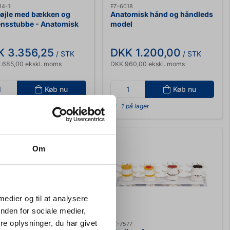
14-1
EZ-6018
øjle med bækken og
Anatomisk hånd og håndleds
ensstubbe - Anatomisk
model
el
K 3.356,25
DKK 1.200,00
/ STK
/ STK
.685,00 ekskl. moms
DKK 960,00 ekskl. moms
Køb nu
Køb nu
på lager
1 på lager
Om
 medier og til at analysere
nden for sociale medier,
e oplysninger, du har givet
47
EZ-7577