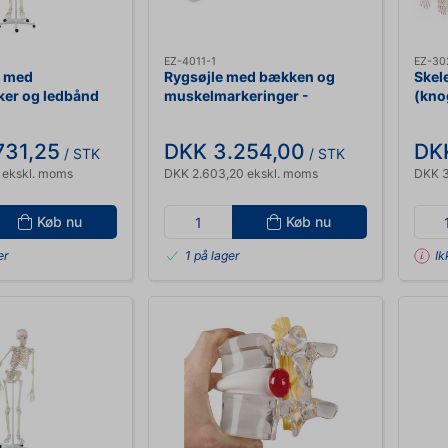
EZ-4011-1
EZ-30
" med
Rygsøjle med bækken og
Skele
er og ledbånd
muskelmarkeringer -
(kno
Anatomisk model
731,25
DKK 3.254,00
DK
/ STK
/ STK
 ekskl. moms
DKK 2.603,20 ekskl. moms
DKK 3
Køb nu
Køb nu
er
1 på lager
Ik