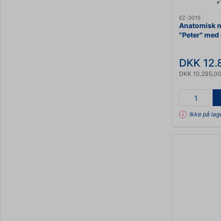
EZ-3015
Anatomisk m
"Peter" med
rygsøjle og
muskelmark
DKK 12.
DKK 10.295,00
Ikke på lag