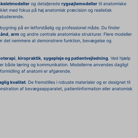
skeletmodeller
og detaljerede
rygsøjlemodeller
til anatomiske
klet med fokus på høj anatomisk præcision og realistisk
 studerende.
bygning på en letforståelig og professionel måde. Du finder
hånd
,
arm
og andre centrale anatomiske strukturer. Flere modeller
 gør det nemmere at demonstrere funktion, bevægelse og
ioterapi
,
kiropraktik
,
sygepleje og patientvejledning
. Ved hjælp
tyrker både læring og kommunikation. Modellerne anvendes dagligt
 formidling af anatomi er afgørende.
aglig kvalitet
. De fremstilles i robuste materialer og er designet til
monstration af bevægeapparatet, patientinformation eller anatomisk