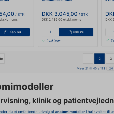
54,00
DKK 3.045,00
DKK
/ STK
/ STK
ekskl. moms
DKK 2.436,00 ekskl. moms
DKK 9
Køb nu
Køb nu
1 på lager
2 
ide
1
2
3
Viser 21 til 40 af 53
20
omimodeller
ervisning, klinik og patientvejled
inder du et omfattende udvalg af
anatomimodeller
i høj kvalitet ti