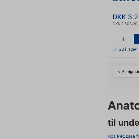
DKK 3.2
DKK 2.603,20 
2 på lager
Forrige s
Anat
til und
Hos
PROcare
f