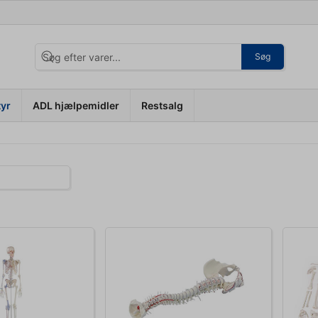
Søg
tyr
ADL hjælpemidler
Restsalg