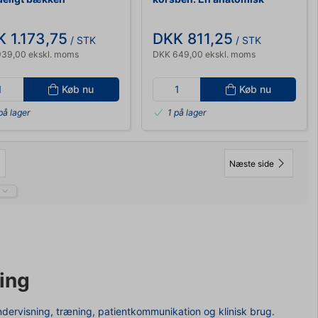
model
 1.173,75
DKK 811,25
/ STK
/ STK
39,00 ekskl. moms
DKK 649,00 ekskl. moms
Køb nu
Køb nu
på lager
1 på lager
Næste side
ning
l undervisning, træning, patientkommunikation og klinisk brug.