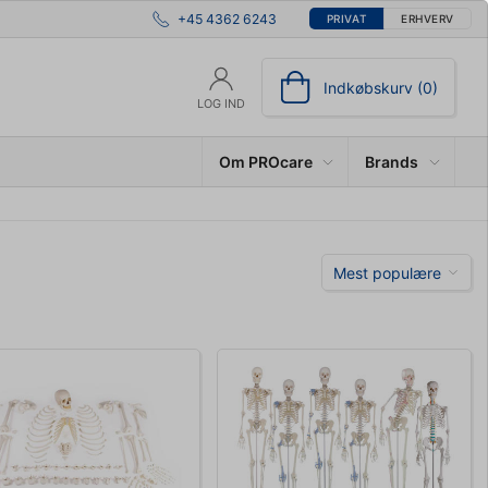
+45 4362 6243
PRIVAT
ERHVERV
Indkøbskurv (0)
LOG IND
Om PROcare
Brands
Mest populære