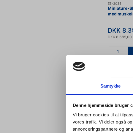
EZ-3035
Miniature-Sk
med muskel
DKK 8.3
DKK 6.685,00 
Ikke på lag
Samtykke
Denne hjemmeside bruger c
Vi bruger cookies til at tilpas
vores trafik. Vi deler også 
annonceringspartnere og anal
EZ-6002